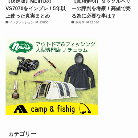
【決定版】MEIHOの
【真相解明】タックルベリ
VS7070をインプレ！5年以
ーの評判を考察！高値で売
上使った真実まとめ
る為に必要な事は？
インプレッション
25855
釣り学
21586
カテゴリー