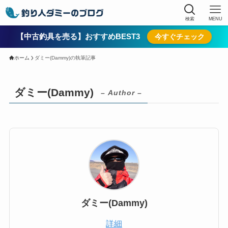
検索
MENU
【中古釣具を売る】おすすめBEST3
今すぐチェック
ホーム
ダミー(Dammy)の執筆記事
ダミー(Dammy)
– Author –
ダミー(Dammy)
詳細