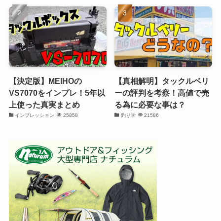
【決定版】MEIHOの
【真相解明】タックルベリ
VS7070をインプレ！5年以
ーの評判を考察！高値で売
上使った真実まとめ
る為に必要な事は？
インプレッション
25858
釣り学
21586